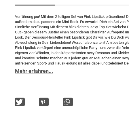
Verführung pur! Mit dem 2-teiligen Set von Pink Lipstick präsentierst D
außerdem dazu passend ein Mini-Rock. Es erwartet Dich ein Set von P
Sinnliche Verführung Mit diesem blickdichten, sexy Top-Set wickelst Du
Out - geben diesem Bustier einen besonderen Charakter. Aufregend und
Look. Der Dessous-Hersteller Pink Lipstick gibt Dir vor, wie Du Dich w
Abwechslung in Dein Liebesleben! Worauf also warten? Am besten gle
Pink Lipstick verkörpert eine unerschöpfliche Party - und zwar die Dein
eigenen vier Wänden, in den körperbetonten sexy Dessous und Kleidern 
und kreative Schnitte machen aus jedem grauen Mäuschen einen sexy 
aufreizenden Sport- und Hauskleidung ist alles dabei und zelebriert De
Mehr erfahren...
tweet
pin it
teilen