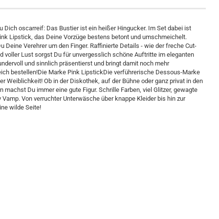
u Dich oscarreif: Das Bustier ist ein heißer Hingucker. Im Set dabei ist
ink Lipstick, das Deine Vorzüge bestens betont und umschmeichelt.
 Deine Verehrer um den Finger. Raffinierte Details - wie der freche Cut-
 voller Lust sorgst Du für unvergesslich schöne Auftritte im eleganten
undervoll und sinnlich präsentierst und bringt damit noch mehr
ich bestellen!Die Marke Pink LipstickDie verführerische Dessous-Marke
er Weiblichkeit! Ob in der Diskothek, auf der Bühne oder ganz privat in den
machst Du immer eine gute Figur. Schrille Farben, viel Glitzer, gewagte
Vamp. Von verruchter Unterwäsche über knappe Kleider bis hin zur
ine wilde Seite!