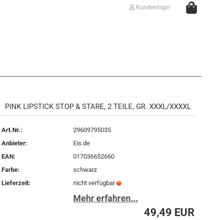
Kundenlogin
PINK LIPSTICK STOP & STARE, 2 TEILE, GR. XXXL/XXXXL
Art.Nr.:
29609795035
Anbieter:
Eis.de
Konto erstellen
EAN:
017036652660
Passwort vergessen?
Farbe:
schwarz
Lieferzeit:
nicht verfügbar
Mehr erfahren...
49,49 EUR