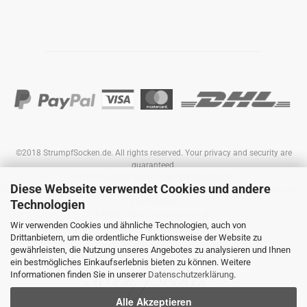
©2018 StrumpfSocken.de. All rights reserved. Your privacy and security are
guaranteed.
*Alle Preise inkl. MwSt. zzgl.
Versandkosten
Diese Webseite verwendet Cookies und andere
StrumpfSocken.de by Aqua-Design GmbH - Leopoldstrasse 244 - 80807 München -
Technologien
Deutschland
E-Mail: info@strumpfsocken.de
Wir verwenden Cookies und ähnliche Technologien, auch von
Drittanbietern, um die ordentliche Funktionsweise der Website zu
gewährleisten, die Nutzung unseres Angebotes zu analysieren und Ihnen
ein bestmögliches Einkaufserlebnis bieten zu können. Weitere
Informationen finden Sie in unserer
Datenschutzerklärung
.
Alle Akzeptieren