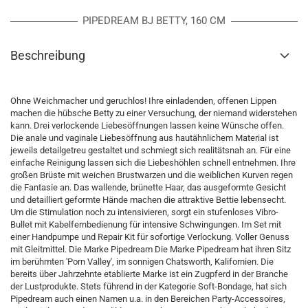
PIPEDREAM BJ BETTY, 160 CM
Beschreibung
Ohne Weichmacher und geruchlos! Ihre einladenden, offenen Lippen
machen die hübsche Betty zu einer Versuchung, der niemand widerstehen
kann. Drei verlockende Liebesöffnungen lassen keine Wünsche offen.
Die anale und vaginale Liebesöffnung aus hautähnlichem Material ist
jeweils detailgetreu gestaltet und schmiegt sich realitätsnah an. Für eine
einfache Reinigung lassen sich die Liebeshöhlen schnell entnehmen. Ihre
großen Brüste mit weichen Brustwarzen und die weiblichen Kurven regen
die Fantasie an. Das wallende, brünette Haar, das ausgeformte Gesicht
und detailliert geformte Hände machen die attraktive Bettie lebensecht.
Um die Stimulation noch zu intensivieren, sorgt ein stufenloses Vibro-
Bullet mit Kabelfernbedienung für intensive Schwingungen. Im Set mit
einer Handpumpe und Repair Kit für sofortige Verlockung. Voller Genuss
mit Gleitmittel. Die Marke Pipedream Die Marke Pipedream hat ihren Sitz
im berühmten 'Porn Valley', im sonnigen Chatsworth, Kalifornien. Die
bereits über Jahrzehnte etablierte Marke ist ein Zugpferd in der Branche
der Lustprodukte. Stets führend in der Kategorie Soft-Bondage, hat sich
Pipedream auch einen Namen u.a. in den Bereichen Party-Accessoires,