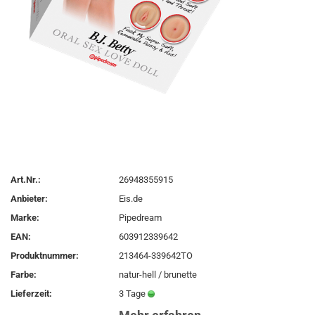
Art.Nr.:
26948355915
Anbieter:
Eis.de
Marke:
Pipedream
EAN:
603912339642
Produktnummer:
213464-339642TO
Farbe:
natur-hell / brunette
Lieferzeit:
3 Tage